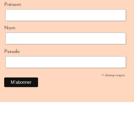
Prénom
Nom
Pseudo
champ requis
*