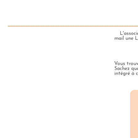
L'associ
mail une L
Vous trouve
Sachez que
intégré à 