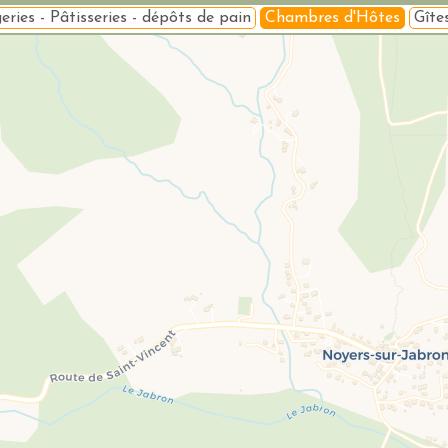
eries - Pâtisseries - dépôts de pain
Chambres d'Hôtes
Gîte
Veuillez patienter pendant le chargement de la carte...