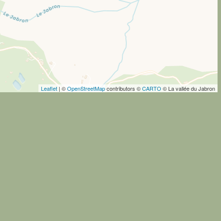
Leaflet
| ©
OpenStreetMap
contributors ©
CARTO
© La vallée du Jabron