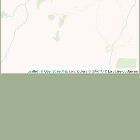
Leaflet
| ©
OpenStreetMap
contributors ©
CARTO
© La vallée du Jabron