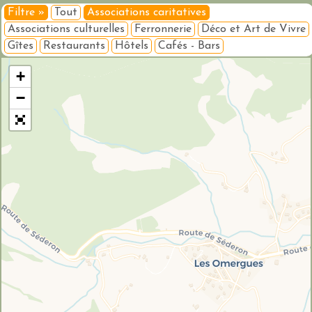
Filtre »
Tout
Associations caritatives
Associations culturelles
Ferronnerie
Déco et Art de Vivre
Gîtes
Restaurants
Hôtels
Cafés - Bars
Veuillez patienter pendant le chargement de la carte...
+
−