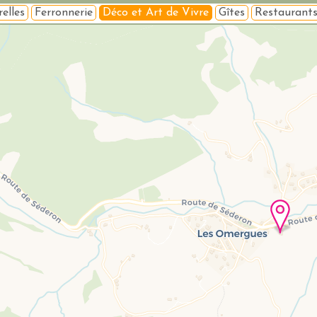
elles
Ferronnerie
Déco et Art de Vivre
Gîtes
Restaurant
Veuillez patienter pendant le chargement de la carte...