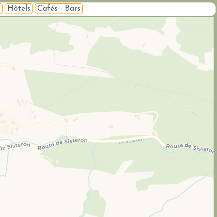
s
Hôtels
Cafés - Bars