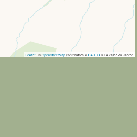
Leaflet
| ©
OpenStreetMap
contributors ©
CARTO
© La vallée du Jabron