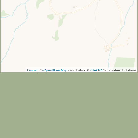
Leaflet
| ©
OpenStreetMap
contributors ©
CARTO
© La vallée du Jabron