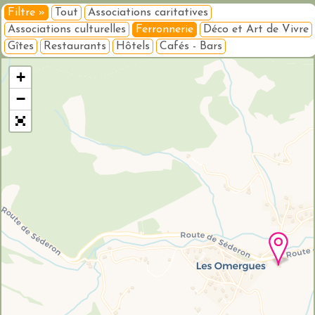
Filtre »
Tout
Associations caritatives
Associations culturelles
Ferronnerie
Déco et Art de Vivre
Gîtes
Restaurants
Hôtels
Cafés - Bars
Veuillez patienter pendant le chargement de la carte...
+
−