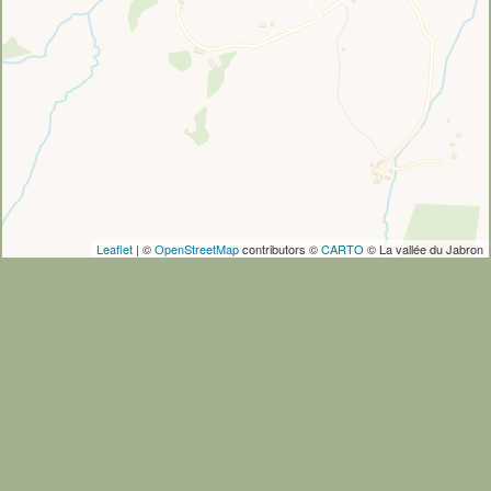
Leaflet
| ©
OpenStreetMap
contributors ©
CARTO
© La vallée du Jabron