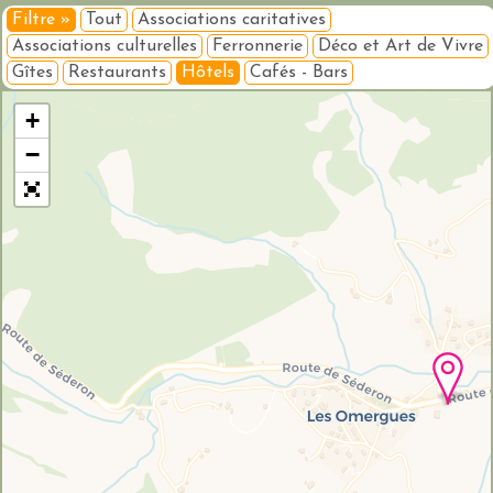
Filtre »
Tout
Associations caritatives
Associations culturelles
Ferronnerie
Déco et Art de Vivre
Gîtes
Restaurants
Hôtels
Cafés - Bars
Veuillez patienter pendant le chargement de la carte...
+
−