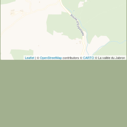
Leaflet
| ©
OpenStreetMap
contributors ©
CARTO
© La vallée du Jabron