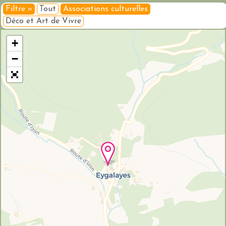
Filtre »
Tout
Associations culturelles
Déco et Art de Vivre
Veuillez patienter pendant le chargement de la carte...
+
−