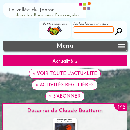
La vallée du Jabron
dans les Baronnies Provençales
Petites annonces
Rechercher une structure
Menu
Actualité
▲
» VOIR TOUTE L'ACTUALITÉ
» ACTIVITÉS RÉGULIÈRES
» S'ABONNER
1/12
12/12
Désarroi de Claude Boutterin
Festi Basthus 3
Les voisins
2/12
3/12
Semaine Musicale 2026