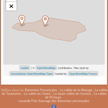
Leaflet
| ©
OpenStreetMap
contributors, Tiles style by
Humanitarian OpenStreetMap Team
hosted by
OpenStreetMap France
Baronnies Provençales
La vallée de la Méouge
La vallée
Vallées dans les
:
,
du Toulourenc
La vallée du Céans
La haute vallée de l'ouvèze
La vallée
,
,
,
de l'Ennuye
.
Lavande Fine Sauvage des Baronnies porvençales