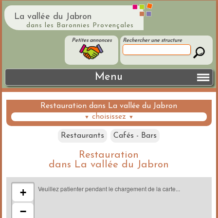
La vallée du Jabron
dans les Baronnies Provençales
Petites annonces
Rechercher une structure
Menu
Restauration dans La vallée du Jabron
choisissez
▼
▼
Restaurants
Cafés - Bars
Restauration
dans La vallée du Jabron
Veuillez patienter pendant le chargement de la carte...
+
−