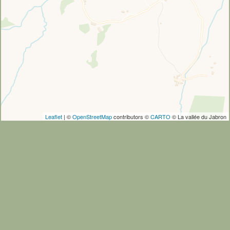
Leaflet
| ©
OpenStreetMap
contributors ©
CARTO
© La vallée du Jabron