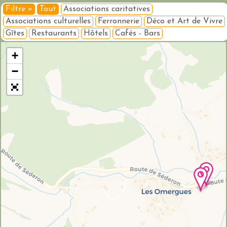
Filtre »
Tout
Associations caritatives
Associations culturelles
Ferronnerie
Déco et Art de Vivre
Gîtes
Restaurants
Hôtels
Cafés - Bars
Veuillez patienter pendant le chargement de la carte...
+
−