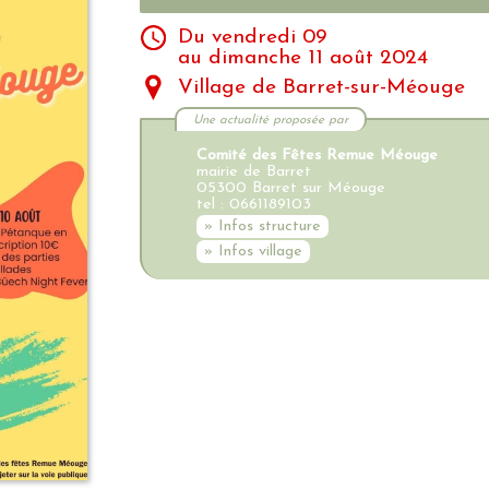
Du vendredi 09
au dimanche 11 août 2024
Village de Barret-sur-Méouge
Une actualité proposée par
Comité des Fêtes Remue Méouge
mairie de Barret
05300 Barret sur Méouge
tel : 0661189103
» Infos structure
» Infos village