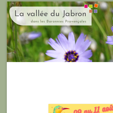
La vallée du Jabron
dans les Baronnies Provençales