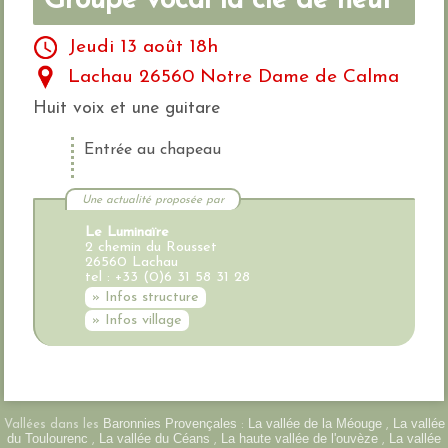
Groupe vocal la clé de neuf
Jeudi 13 août 18h
Lachau 26560 Notre Dame de Calma
Huit voix et une guitare
Entrée au chapeau
Une actualité proposée par
Le Luminaïre
2 chemin du Rousset
26560 Lachau
tel : +33 (0)6 31 58 31 28
» Infos structure
» Infos village
Baronnies Provençales
La vallée de la Méouge
La vallée
Vallées dans les
:
,
du Toulourenc
La vallée du Céans
La haute vallée de l'ouvèze
La vallée
,
,
,