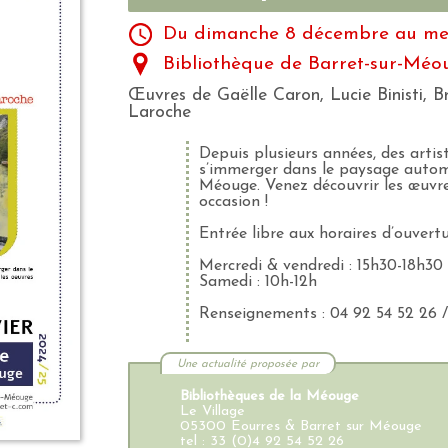
Du dimanche 8 décembre au mer
Bibliothèque de Barret-sur-Méo
Œuvres de Gaëlle Caron, Lucie Binisti, Br
Laroche
Depuis plusieurs années, des artist
s’immerger dans le paysage autom
Méouge. Venez découvrir les œuvres
occasion !
Entrée libre aux horaires d’ouvertu
Mercredi & vendredi : 15h30-18h30
Samedi : 10h-12h
Renseignements : 04 92 54 52 26 
Une actualité proposée par
Bibliothèques de la Méouge
Le Village
05300 Eourres & Barret sur Méouge
tel : 33 (0)4 92 54 52 26