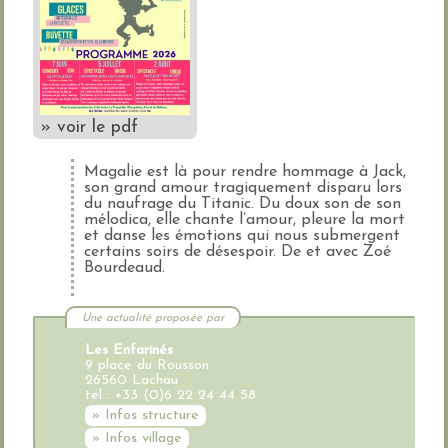
» voir le pdf
Magalie est là pour rendre hommage à Jack,
son grand amour tragiquement disparu lors
du naufrage du Titanic. Du doux son de son
mélodica, elle chante l’amour, pleure la mort
et danse les émotions qui nous submergent
certains soirs de désespoir. De et avec Zoé
Bourdeaud.
Une actualité proposée par
Les Enfarinés
9 place du Rousson
26560 Lachau
tel : +33 (0)6 22 24 44 58
» Infos structure
» Infos village