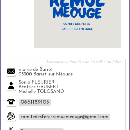
Associations culturelles de La vallée du Jabron
mairie de Barret
05300 Barret sur Méouge
Sonia FLEURIER
Béatrice GAUBERT
Michelle TOLOSANO
0661189103
comitedesfetesremuemeouge@gmail.com