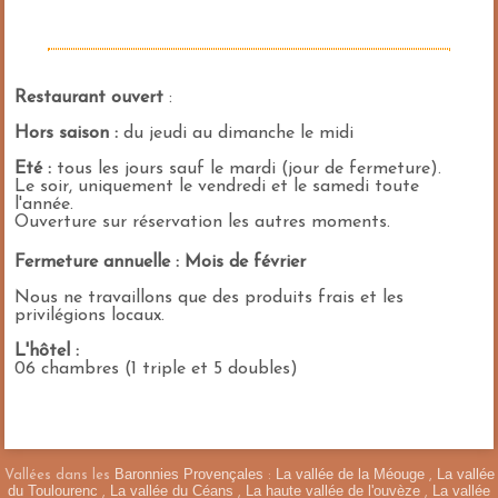
Restaurant ouvert
:
Hors saison :
du jeudi au dimanche le midi
Eté :
tous les jours sauf le mardi (jour de fermeture).
Le soir, uniquement le vendredi et le samedi toute
l'année.
Ouverture sur réservation les autres moments.
Fermeture annuelle : Mois de février
Nous ne travaillons que des produits frais et les
privilégions locaux.
L'hôtel :
06 chambres (1 triple et 5 doubles)
Masquer la carte
Baronnies Provençales
La vallée de la Méouge
La vallée
Vallées dans les
:
,
du Toulourenc
La vallée du Céans
La haute vallée de l'ouvèze
La vallée
,
,
,