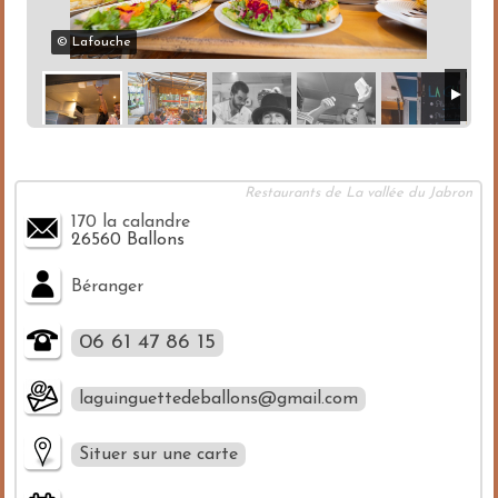
© Lafouche
Restaurants de La vallée du Jabron
170 la calandre
26560 Ballons
Béranger
06 61 47 86 15
laguinguettedeballons@gmail.com
Situer sur une carte