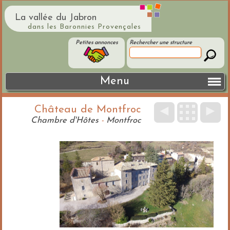
La vallée du Jabron
dans les Baronnies Provençales
Petites annonces
Rechercher une structure
Menu
Château de Montfroc
◄
►
Chambre d'Hôtes
-
Montfroc