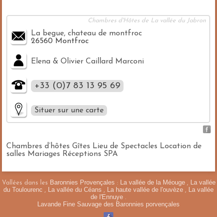
Chambres d'Hôtes de La vallée du Jabron
La begue, chateau de montfroc
26560 Montfroc
Elena & Olivier Caillard Marconi
+33 (0)7 83 13 95 69
Situer sur une carte
Chambres d’hôtes Gîtes Lieu de Spectacles Location de
salles Mariages Réceptions SPA
Masquer la carte
Baronnies Provençales
La vallée de la Méouge
La vallée
Vallées dans les
:
,
du Toulourenc
La vallée du Céans
La haute vallée de l'ouvèze
La vallée
,
,
,
de l'Ennuye
Veuillez patienter pendant le chargement de la carte...
.
+
Lavande Fine Sauvage des Baronnies porvençales