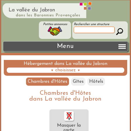
La vallée du Jabron
dans les Baronnies Provençales
Petites annonces
Rechercher une structure
Menu
Hébergement dans La vallée du Jabron
choisissez
▼
▼
Chambres d'Hôtes
Gîtes
Hôtels
Chambres d'Hôtes
dans La vallée du Jabron
Masquer la
carte