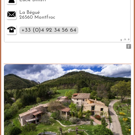
Lucie Binisti
La Bégué
26560 Montfroc
+33 (0)4 92 34 56 64
g - 9 - 9