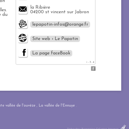
ion
la Ribière
les.
04200 st vincent sur Jabron
e du
lepapotin-infos@orange.fr
Site web › Le Papotin
La page faceBook
i - 3 - 4
te vallée de l'ouvèze
,
La vallée de l'Ennuye
.
Dobeuliou
Baronnies Création Internet