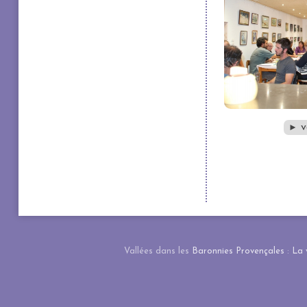
v
►
Vallées dans les
Baronnies Provençales
:
La 