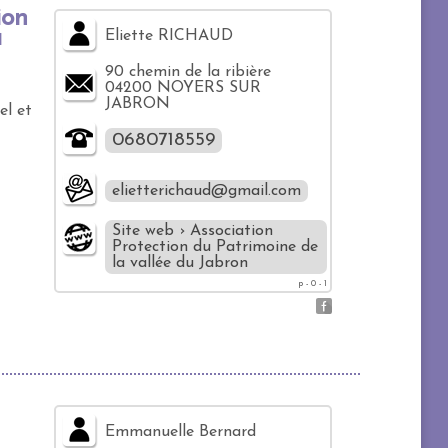
ion
a
Eliette RICHAUD
90 chemin de la ribière
04200 NOYERS SUR
JABRON
el et
0680718559
elietterichaud@gmail.com
Site web › Association
Protection du Patrimoine de
la vallée du Jabron
p - 0 - 1
Emmanuelle Bernard