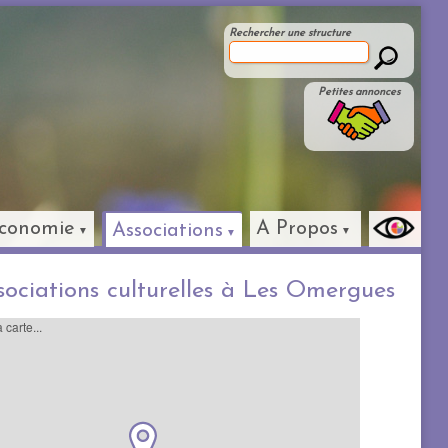
Rechercher une structure
Petites annonces
conomie
A Propos
Associations
sociations culturelles à Les Omergues