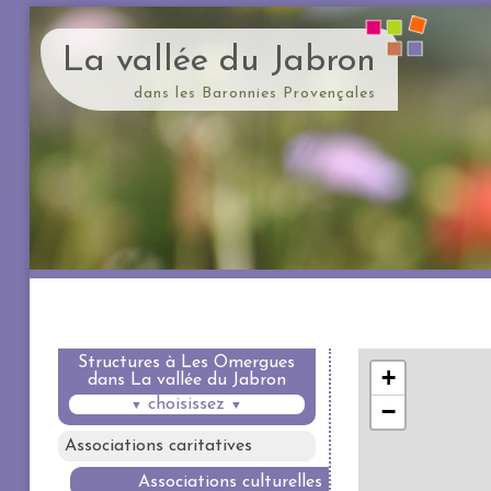
La vallée du Jabron
dans les Baronnies Provençales
Structures à Les Omergues
dans La vallée du Jabron
choisissez
▼
▼
Associations caritatives
Associations culturelles