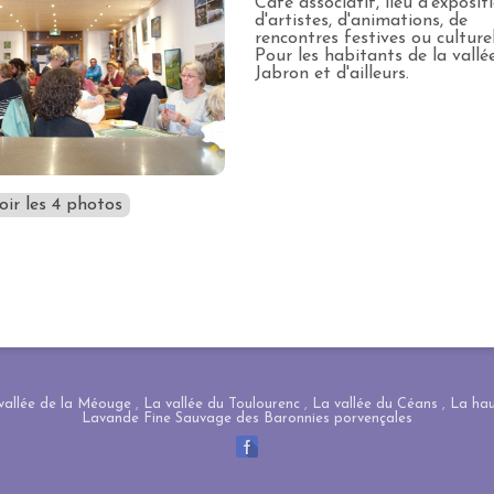
Café associatif, lieu d'exposit
d'artistes, d'animations, de
rencontres festives ou culturel
Pour les habitants de la vallé
Jabron et d'ailleurs.
oir les 4 photos
vallée de la Méouge
,
La vallée du Toulourenc
,
La vallée du Céans
,
La hau
Lavande Fine Sauvage des Baronnies porvençales