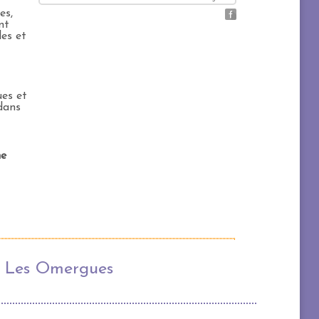
es,
nt
les et
ues et
dans
ne
e
de Les Omergues