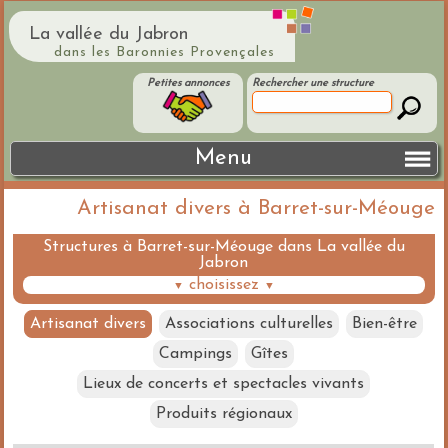
La vallée du Jabron
dans les Baronnies Provençales
Petites annonces
Rechercher une structure
Menu
Artisanat divers à Barret-sur-Méouge
Structures à Barret-sur-Méouge dans La vallée du
Jabron
choisissez
▼
▼
Artisanat divers
Associations culturelles
Bien-être
Campings
Gîtes
Lieux de concerts et spectacles vivants
Produits régionaux