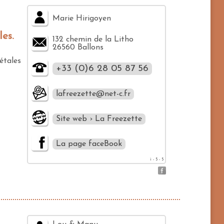
Marie Hirigoyen
es.
132 chemin de la Litho
26560 Ballons
étales
+33 (0)6 28 05 87 56
lafreezette@net-c.fr
Site web › La Freezette
La page faceBook
i - 5 - 5