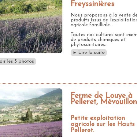
Freyssinières
Nous proposons à la vente d
produits issus de l'exploitatio
agricole familliale.
Toutes nos cultures sont exe
de produits chimiques et
phytosanitaires.
Lire la suite
►
oir les 3 photos
Ferme de Louye à
Pelleret, Mévouillon
Petite exploitation
agricole sur les Hauts
Pelleret.