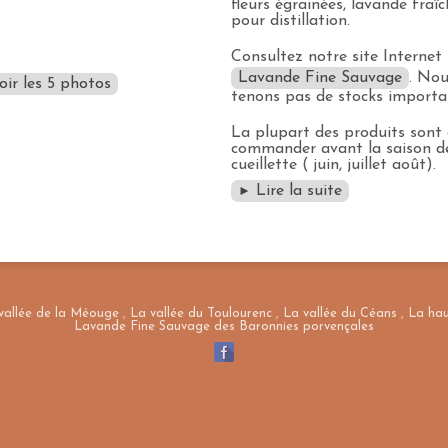
fleurs égrainées, lavande fraî
pour distillation.
Consultez notre site Internet
Lavande Fine Sauvage
. Nou
oir les 5 photos
tenons pas de stocks importa
La plupart des produits sont
commander avant la saison d
cueillette ( juin, juillet août).
Lire la suite
►
vallée de la Méouge
,
La vallée du Toulourenc
,
La vallée du Céans
,
La hau
Lavande Fine Sauvage des Baronnies porvençales