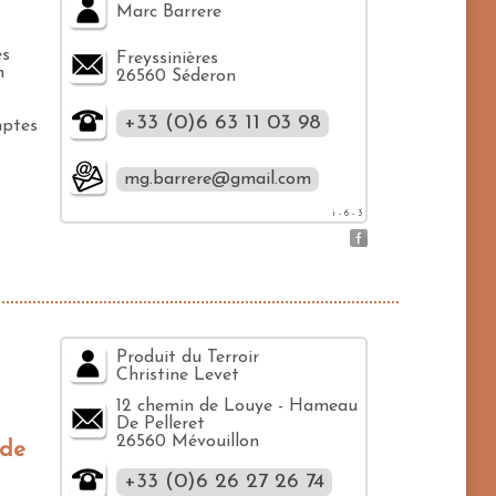
Marc Barrere
es
Freyssinières
n
26560 Séderon
+33 (0)6 63 11 03 98
mptes
mg.barrere@gmail.com
i - 6 - 3
Produit du Terroir
Christine Levet
12 chemin de Louye - Hameau
De Pelleret
26560 Mévouillon
 de
+33 (0)6 26 27 26 74