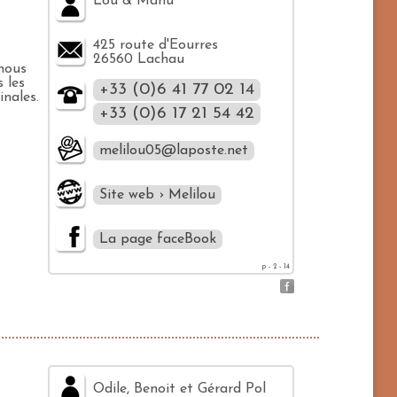
Lou & Manu
425 route d'Eourres
26560 Lachau
nous
 les
+33 (0)6 41 77 02 14
nales.
+33 (0)6 17 21 54 42
melilou05@laposte.net
Site web › Melilou
La page faceBook
p - 2 - 14
Odile, Benoit et Gérard Pol