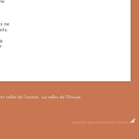
che
s ne
nts.
 à
e
te vallée de l'ouvèze
,
La vallée de l'Ennuye
.
Dobeuliou
Baronnies Création Internet