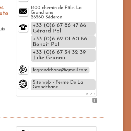
es
1400 chemin de Pâle, La
Granchane
ute
26560 Séderon
+33 (0)6 67 86 47 86
uis
Gérard Pol
+33 (0)6 62 01 60 86
Benoît Pol
+33 (0)6 67 34 32 39
Julie Grunau
lagrandchane@gmail.com
Site web › Ferme De La
Grandchane
p - 0 - 11