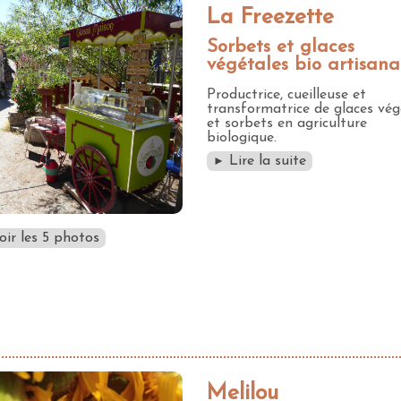
La Freezette
Sorbets et glaces
végétales bio artisanal
Productrice, cueilleuse et
transformatrice de glaces vég
et sorbets en agriculture
biologique.
Lire la suite
►
oir les 5 photos
Melilou