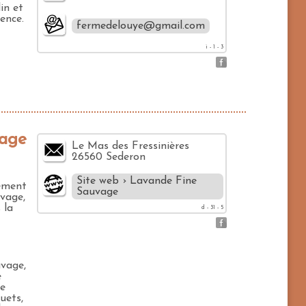
in et
ence.
fermedelouye@gmail.com
i - 1 - 3
vage
Le Mas des Fressinières
26560 Sederon
Site web › Lavande Fine
ement
Sauvage
uvage,
 la
d - 31 - 5
uvage,
e
ge
uets,