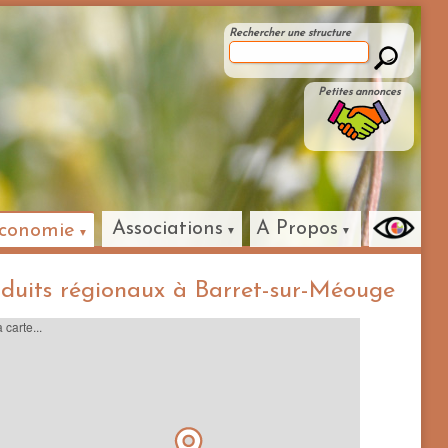
Rechercher une structure
Petites annonces
Associations
A Propos
conomie
duits régionaux à Barret-sur-Méouge