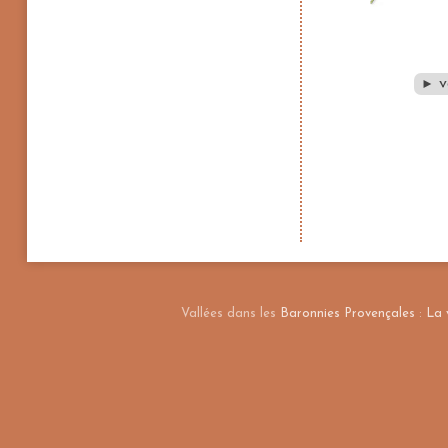
v
►
Vallées dans les
Baronnies Provençales
:
La 