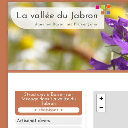
La vallée du Jabron
dans les Baronnies Provençales
Structures à Barret-sur-
Méouge dans La vallée du
Jabron
choisissez
▼
▼
Artisanat divers