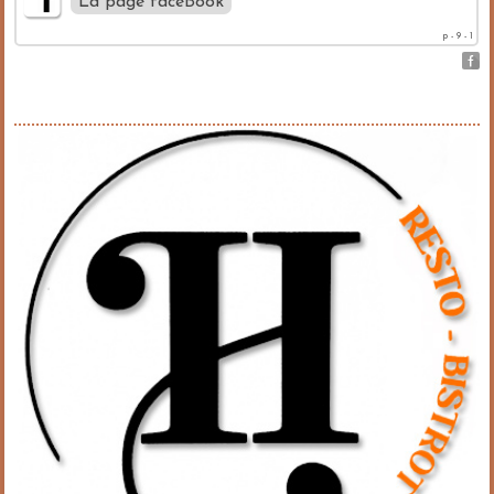
La page faceBook
p - 9 - 1