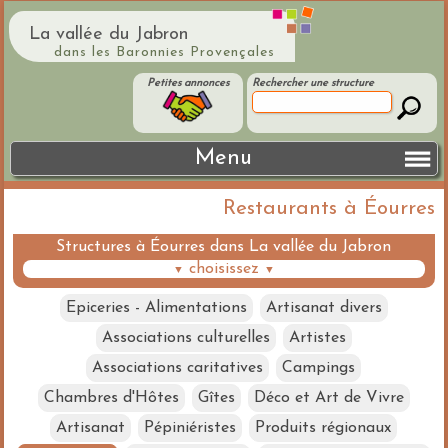
La vallée du Jabron
dans les Baronnies Provençales
Petites annonces
Rechercher une structure
Menu
Restaurants à Éourres
Structures à Éourres dans La vallée du Jabron
choisissez
▼
▼
Epiceries - Alimentations
Artisanat divers
Associations culturelles
Artistes
Associations caritatives
Campings
Chambres d'Hôtes
Gîtes
Déco et Art de Vivre
Artisanat
Pépiniéristes
Produits régionaux