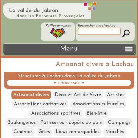
La vallée du Jabron
dans les Baronnies Provençales
Petites annonces
Rechercher une structure
Menu
Artisanat divers à Lachau
Structures à Lachau dans La vallée du Jabron
choisissez
▼
▼
Artisanat divers
Déco et Art de Vivre
Artistes
Associations caritatives
Associations culturelles
Associations sportives
Bien-être
Boulangeries - Pâtisseries - dépôts de pain
Campings
Cinémas
Gîtes
Lieux remarquables
Marchés