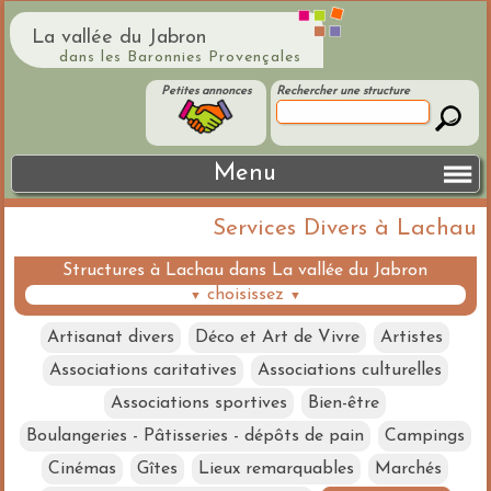
La vallée du Jabron
dans les Baronnies Provençales
Petites annonces
Rechercher une structure
Menu
Services Divers à Lachau
Structures à Lachau dans La vallée du Jabron
choisissez
▼
▼
Artisanat divers
Déco et Art de Vivre
Artistes
Associations caritatives
Associations culturelles
Associations sportives
Bien-être
Boulangeries - Pâtisseries - dépôts de pain
Campings
Cinémas
Gîtes
Lieux remarquables
Marchés