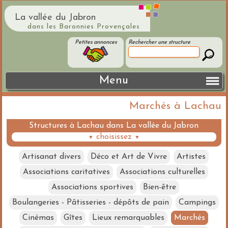
La vallée du Jabron
dans les Baronnies Provençales
Petites annonces
Rechercher une structure
Menu
Marchés à Lachau
Structures à Lachau dans La vallée du Jabron
choisissez
▼
▼
Artisanat divers
Déco et Art de Vivre
Artistes
Associations caritatives
Associations culturelles
Associations sportives
Bien-être
Boulangeries - Pâtisseries - dépôts de pain
Campings
Cinémas
Gîtes
Lieux remarquables
Marchés