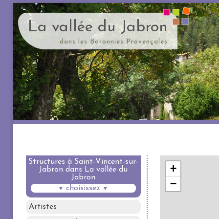
La vallée du Jabron
dans les Baronnies Provençales
Structures à Saint-Vincent-sur-
Jabron dans La vallée du
Jabron
choisissez
▼
▼
Artistes