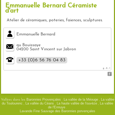
Emmanuelle Bernard Céramiste
d'art
Atelier de céramiques, poteries, faiences, sculptures.
Emmanuelle Bernard
qu Bouissaye
04200 Saint Vincent sur Jabron
+33 (0)6 56 76 04 83
g - 6 - 1
Baronnies Provençales
La vallée de la Méouge
La vallée
Vallées dans les
:
,
du Toulourenc
La vallée du Céans
La haute vallée de l'ouvèze
La vallée
,
,
,
de l'Ennuye
.
Lavande Fine Sauvage des Baronnies porvençales