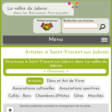
La vallée du Jabron
dans les Baronnies Provençales
Petites annonces
Rechercher une structure
Menu
Artistes à Saint-Vincent-sur-Jabron
Structures à Saint-Vincent-sur-Jabron dans La vallée du
Jabron
choisissez
▼
▼
Artistes
Déco et Art de Vivre
Associations culturelles
Associations sportives
Cafés - Bars
Chambres d'Hôtes
Gîtes
Marchés