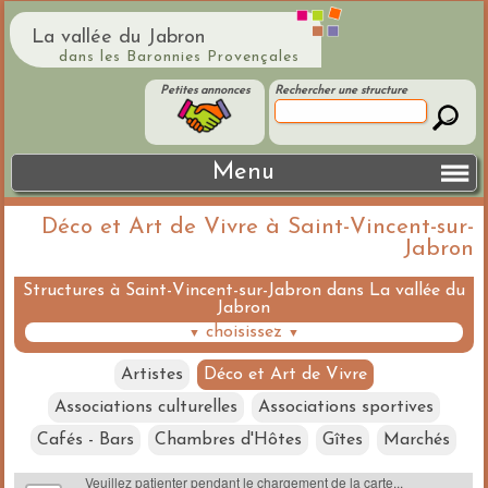
La vallée du Jabron
dans les Baronnies Provençales
Petites annonces
Rechercher une structure
Menu
Déco et Art de Vivre à Saint-Vincent-sur-
Jabron
Structures à Saint-Vincent-sur-Jabron dans La vallée du
Jabron
choisissez
▼
▼
Artistes
Déco et Art de Vivre
Associations culturelles
Associations sportives
Cafés - Bars
Chambres d'Hôtes
Gîtes
Marchés